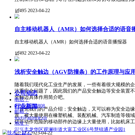
넶
495
2023-04-22
自主移动机器人（AMR）如何选择合适的语音
自主移动机器人（AMR）如何选择合适的语音播报器
넶
492
2023-04-22
浅析安全触边（AGV防撞条）的工作原理与应
随着我们现代化工业生产的发展，一些有着很大规模的企
注重安全问题了，因此我们的产品安全触边等安全装置不
公司动态
全触边具体作用简介吧。
电话：
0755-21014808
行业新闻
首先我们的产品介绍；安全触边，又可以称为安全边缘
邮箱：
置，被大量使用在橡塑机械、装配机械、汽车制造等领域
wuy@azowie.cn
切等动作危险的移动部件的边缘上大量使用，比如机床工
地址：
联系我们
深圳市龙华区观澜街道大富工业区6号慧锐通产业园1
新闻动态
넶
1672
2023-04-22