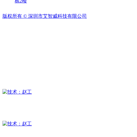
栋2楼
版权所有 ©
深圳市艾智威科技有限公司
主营区域： 深圳 东莞 广州 江门 汕头 佛山 韶关 上海 龙岗
深圳市艾智威科技有限公司
工业语音播报器生产厂家,定制开发,品牌原理,哪家好？
销售：伍经理
技术：赵工
技术：郑工