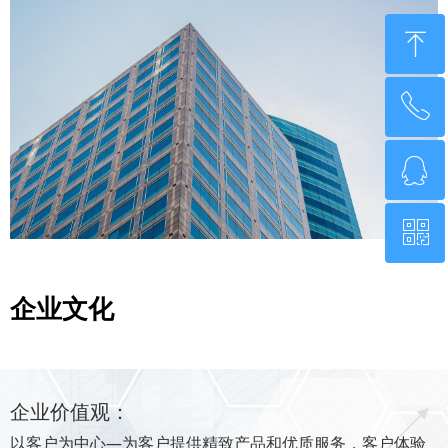
ꁸ
ꂅ
回到顶部
ꁗ
0755-21014808
ꀥ
QQ客服
微信二维码
企业文化
企业价值观：
以客户为中心—为客户提供精致产品和优质服务，客户体验