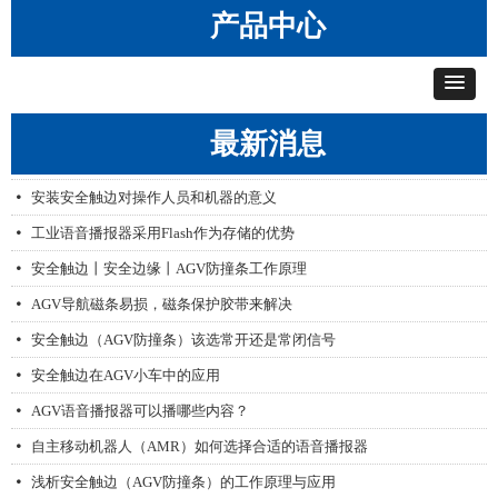
产品中心
最新消息
AGV无线漫游网桥，让AGV不掉线
艾智威产品配置工具V1.1
넸
넸
什么是AGV和AMR？在应用中如何进行选择
넸
安装安全触边对操作人员和机器的意义
넸
工业语音播报器采用Flash作为存储的优势
넸
安全触边丨安全边缘丨AGV防撞条工作原理
넸
AGV导航磁条易损，磁条保护胶带来解决
넸
安全触边（AGV防撞条）该选常开还是常闭信号
넸
安全触边在AGV小车中的应用
넸
AGV语音播报器可以播哪些内容？
넸
自主移动机器人（AMR）如何选择合适的语音播报器
넸
浅析安全触边（AGV防撞条）的工作原理与应用
넸