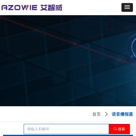
语音播报器
首页
ꄲ
끠
搜索