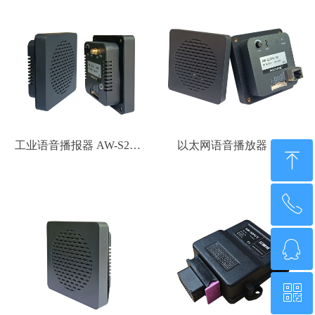
工业语音播报器 AW-S24E
以太网语音播放器 AW-
ꁸ
系列
S24EN系列
ꂅ
回到顶部
ꁗ
0755-21014808
ꀥ
QQ客服