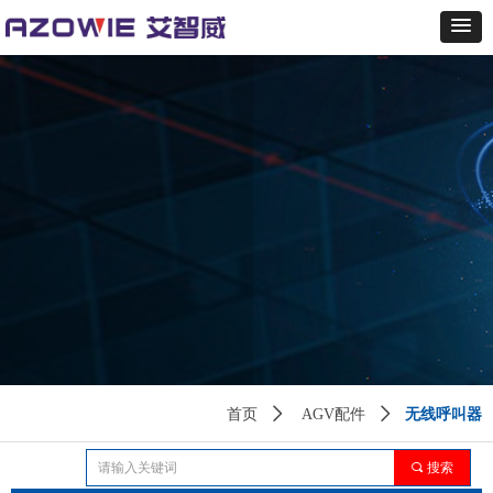
无线呼叫器
首页
ꄲ
AGV配件
ꄲ
끠
搜索