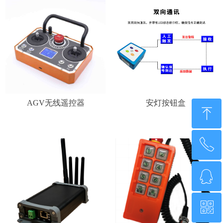
AGV无线遥控器
安灯按钮盒
ꁸ
ꂅ
回到顶部
ꁗ
0755-21014808
ꀥ
QQ客服