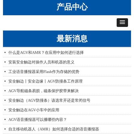
产品中心
最新消息
无线呼叫器的推广与发展
艾智威产品配置工具V1.1
AGV无线漫游网桥，让AGV不掉线
넸
넸
넸
什么是AGV和AMR？在应用中如何进行选择
넸
安装安全触边对操作人员和机器的意义
넸
工业语音播报器采用Flash作为存储的优势
넸
安全触边丨安全边缘丨AGV防撞条工作原理
넸
AGV导航磁条易损，磁条保护胶带来解决
넸
安全触边（AGV防撞条）该选常开还是常闭信号
넸
安全触边在AGV小车中的应用
넸
AGV语音播报器可以播哪些内容？
넸
自主移动机器人（AMR）如何选择合适的语音播报器
넸