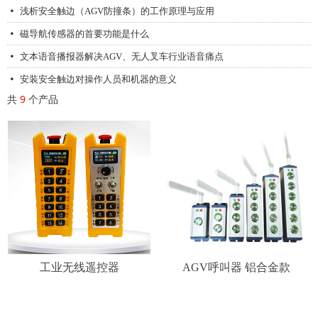
浅析安全触边（AGV防撞条）的工作原理与应用
넸
磁导航传感器的首要功能是什么
넸
文本语音播报器解决AGV、无人叉车行业语音痛点
넸
安装安全触边对操作人员和机器的意义
넸
共
9
个产品
工业无线遥控器
AGV呼叫器 铝合金款