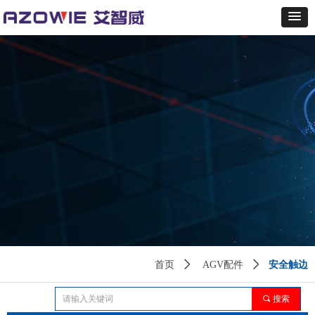
安全触边
首页
ꄲ
AGV配件
ꄲ
끠
搜索