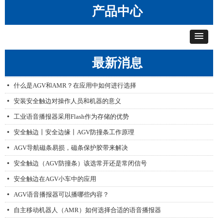
产品中心
最新消息
无线呼叫器的推广与发展
艾智威产品配置工具V1.1
AGV无线漫游网桥，让AGV不掉线
넸
넸
넸
什么是AGV和AMR？在应用中如何进行选择
넸
安装安全触边对操作人员和机器的意义
넸
工业语音播报器采用Flash作为存储的优势
넸
安全触边丨安全边缘丨AGV防撞条工作原理
넸
AGV导航磁条易损，磁条保护胶带来解决
넸
安全触边（AGV防撞条）该选常开还是常闭信号
넸
安全触边在AGV小车中的应用
넸
AGV语音播报器可以播哪些内容？
넸
自主移动机器人（AMR）如何选择合适的语音播报器
넸