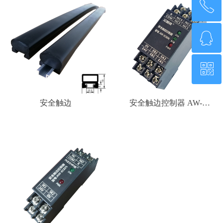
ꂅ
回到顶部
ꁗ
0755-21014808
ꀥ
QQ客服
微信二维码
安全触边
安全触边控制器 AW-
EC806