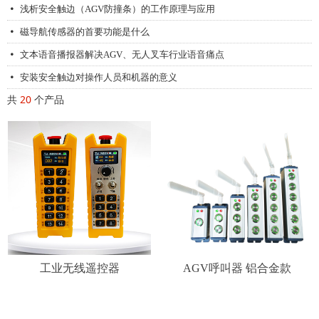
浅析安全触边（AGV防撞条）的工作原理与应用
넸
磁导航传感器的首要功能是什么
넸
文本语音播报器解决AGV、无人叉车行业语音痛点
넸
安装安全触边对操作人员和机器的意义
넸
共
20
个产品
无线呼叫器的推广与发展
넸
工业无线遥控器
AGV呼叫器 铝合金款