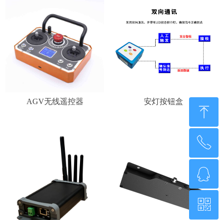
AGV无线遥控器
安灯按钮盒
ꁸ
ꂅ
回到顶部
ꁗ
0755-21014808
ꀥ
QQ客服