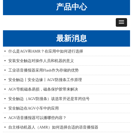
产品中心
最新消息
AGV无线漫游网桥，让AGV不掉线
艾智威产品配置工具V1.1
넸
넸
什么是AGV和AMR？在应用中如何进行选择
넸
安装安全触边对操作人员和机器的意义
넸
工业语音播报器采用Flash作为存储的优势
넸
安全触边丨安全边缘丨AGV防撞条工作原理
넸
AGV导航磁条易损，磁条保护胶带来解决
넸
安全触边（AGV防撞条）该选常开还是常闭信号
넸
安全触边在AGV小车中的应用
넸
AGV语音播报器可以播哪些内容？
넸
自主移动机器人（AMR）如何选择合适的语音播报器
넸