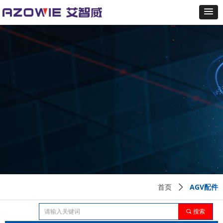
AGV配件
首页
ꄲ
끠
搜索